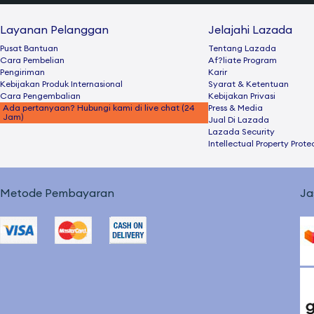
Layanan Pelanggan
Jelajahi Lazada
Pusat Bantuan
Tentang Lazada
Cara Pembelian
Af?liate Program
Pengiriman
Karir
Kebijakan Produk Internasional
Syarat & Ketentuan
Cara Pengembalian
Kebijakan Privasi
Ada pertanyaan? Hubungi kami di live chat (24
Press & Media
Jam)
Jual Di Lazada
Lazada Security
Intellectual Property Prote
Metode Pembayaran
Ja