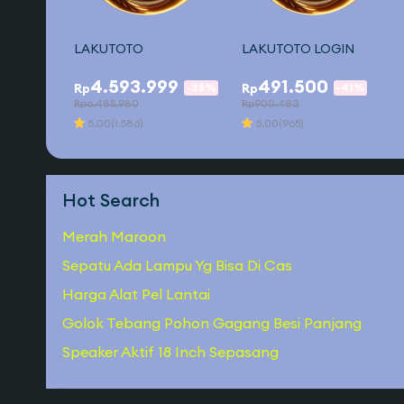
LAKUTOTO
LAKUTOTO LOGIN
4.593.999
491.500
-35%
-41%
Rp
Rp
Rp6.485.980
Rp900.483
5.00(1.586)
5.00(965)
Hot Search
Merah Maroon
Sepatu Ada Lampu Yg Bisa Di Cas
Harga Alat Pel Lantai
Golok Tebang Pohon Gagang Besi Panjang
Speaker Aktif 18 Inch Sepasang