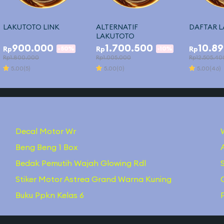
LAKUTOTO LINK
ALTERNATIF
DAFTAR 
LAKUTOTO
900.000
1.700.500
10.8
-50%
-10%
Rp
Rp
Rp
Rp1.800.000
Rp1.005.000
Rp12.505.40
5.00(5)
5.00(0)
5.00(46)
Decal Motor Wr
Beng Beng 1 Box
Bedak Pemutih Wajah Glowing Rdl
Stiker Motor Astrea Grand Warna Kuning
Buku Ppkn Kelas 6