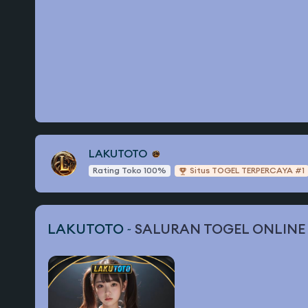
LAKUTOTO
Rating Toko 100%
Situs TOGEL TERPERCAYA #1
SALURAN TOGEL ONLINE 
LAKUTOTO
~