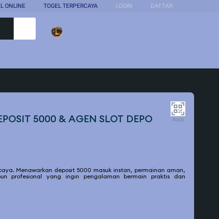
L ONLINE
TOGEL TERPERCAYA
LOGIN
DAFTAR
EPOSIT 5000 & AGEN SLOT DEPO
App
rcaya. Menawarkan deposit 5000 masuk instan, permainan aman,
n profesional yang ingin pengalaman bermain praktis dan