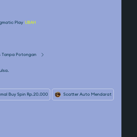
gmatic Play
UBAH
s Tanpa Potongan
ulsa.
imal Buy Spin Rp.20.000
Scatter Auto Mendarat