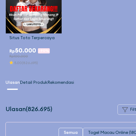
Situs Toto Terpercaya
50.000
-90%
Rp
Rp100.000
5.00(826.695)
Ulasan
Detail Produk
Rekomendasi
Ulasan(826.695)
Fil
Semua
Togel Macau Online (180