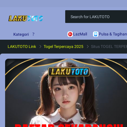
LazMall
Pulsa & Tagihan
Kategori
LAKUTOTO Link
Togel Terpercaya 2025
Situs TOGEL TERPER