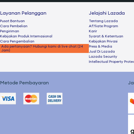
Layanan Pelanggan
Jelajahi Lazada
Pusat Bantuan
Tentang Lazada
Cara Pembelian
Af?liate Program
Pengiriman
Karir
Kebijakan Produk Internasional
Syarat & Ketentuan
Cara Pengembalian
Kebijakan Privasi
Ada pertanyaan? Hubungi kami di live chat (24
Press & Media
Jam)
Jual Di Lazada
Lazada Security
Intellectual Property Prote
Metode Pembayaran
Ja