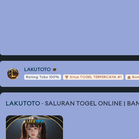
LAKUTOTO
Rating Toko 100%
Situs TOGEL TERPERCAYA #1
Bon
SALURAN TOGEL ONLINE | BAN
LAKUTOTO
~