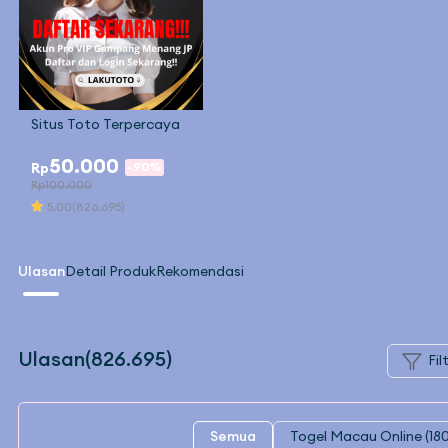
Situs Toto Terpercaya
50.000
-90%
Rp
Rp100.000
5.00(826.695)
Ulasan
Detail Produk
Rekomendasi
Ulasan(826.695)
Fil
Semua
Togel Macau Online (180