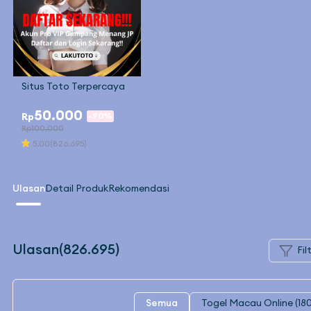
Situs Toto Terpercaya
50.000
-90%
Rp
Rp100.000
5.00(826.695)
Ulasan
Detail Produk
Rekomendasi
Ulasan(826.695)
Fil
Semua
Togel Macau Online (180