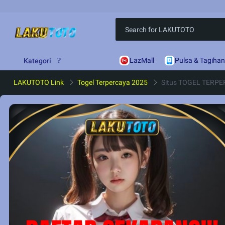
LazMall
Pulsa & Tagihan
Kategori
LAKUTOTO Link
Togel Terpercaya 2025
Situs TOGEL TERPER