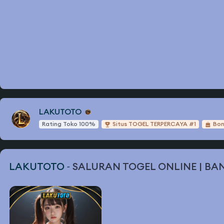
LAKUTOTO
Rating Toko 100%
Situs TOGEL TERPERCAYA #1
Bon
SALURAN TOGEL ONLINE | BAN
LAKUTOTO
~