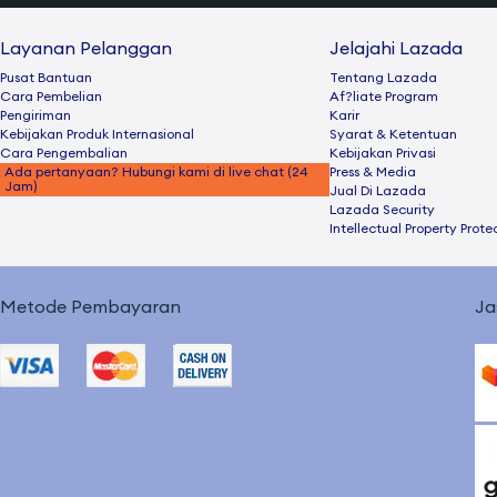
Layanan Pelanggan
Jelajahi Lazada
Pusat Bantuan
Tentang Lazada
Cara Pembelian
Af?liate Program
Pengiriman
Karir
Kebijakan Produk Internasional
Syarat & Ketentuan
Cara Pengembalian
Kebijakan Privasi
Ada pertanyaan? Hubungi kami di live chat (24
Press & Media
Jam)
Jual Di Lazada
Lazada Security
Intellectual Property Prote
Metode Pembayaran
Ja