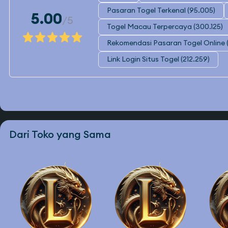
Pasaran Togel Terkenal (95.005)
5.00
/5
Togel Macau Terpercaya (300.125)
Rekomendasi Pasaran Togel Online (
Link Login Situs Togel (212.259)
Dari Toko yang Sama