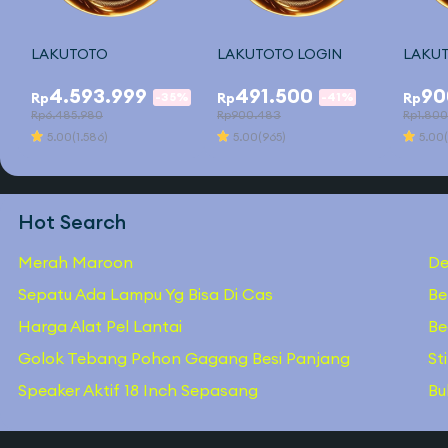
LAKUTOTO
LAKUTOTO LOGIN
LAKUT
4.593.999
491.500
90
-35%
-41%
Rp
Rp
Rp
Rp6.485.980
Rp900.483
Rp1.80
5.00(1.586)
5.00(965)
5.00(
Hot Search
Merah Maroon
De
Sepatu Ada Lampu Yg Bisa Di Cas
Be
Harga Alat Pel Lantai
Be
Golok Tebang Pohon Gagang Besi Panjang
St
Speaker Aktif 18 Inch Sepasang
Bu