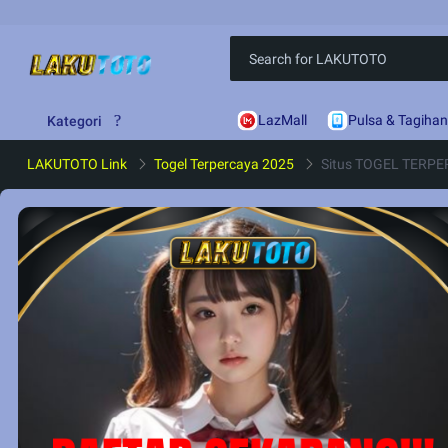
LazMall
Pulsa & Tagihan
Kategori
LAKUTOTO Link
Togel Terpercaya 2025
Situs TOGEL TERPER