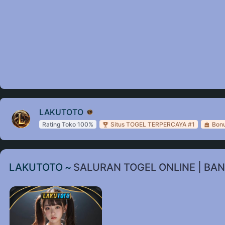
LAKUTOTO
Rating Toko 100%
Situs TOGEL TERPERCAYA #1
Bonu
SALURAN TOGEL ONLINE | BAN
LAKUTOTO
~