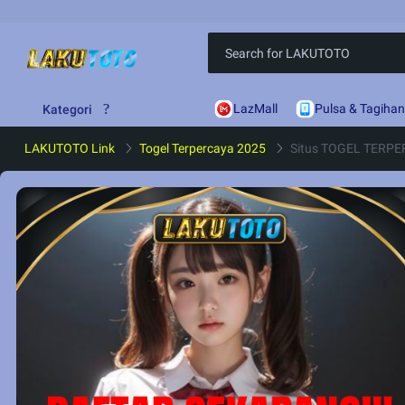
LazMall
Pulsa & Tagihan
Kategori
LAKUTOTO Link
Togel Terpercaya 2025
Situs TOGEL TERPER