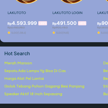
LAKUTOTO
LAKUTOTO LOGIN
LAKUT
4.593.999
491.500
90
Rp
-35%
Rp
-41%
Rp
Rp6.485.980
Rp900.483
Rp1.80
5.00(1.586)
5.00(965)
5.00(
Hot Search
Merah Maroon
De
Sepatu Ada Lampu Yg Bisa Di Cas
Be
Harga Alat Pel Lantai
Be
Golok Tebang Pohon Gagang Besi Panjang
St
Speaker Aktif 18 Inch Sepasang
Bu