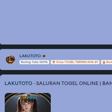
LAKUTOTO
Rating Toko 100%
Situs TOGEL TERPERCAYA #1
Bon
SALURAN TOGEL ONLINE | BAN
LAKUTOTO
~