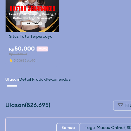
Situs Toto Terpercaya
50.000
-90%
Rp
Rp100.000
5.00(826.695)
Ulasan
Detail Produk
Rekomendasi
Ulasan(826.695)
Fil
Semua
Togel Macau Online (180