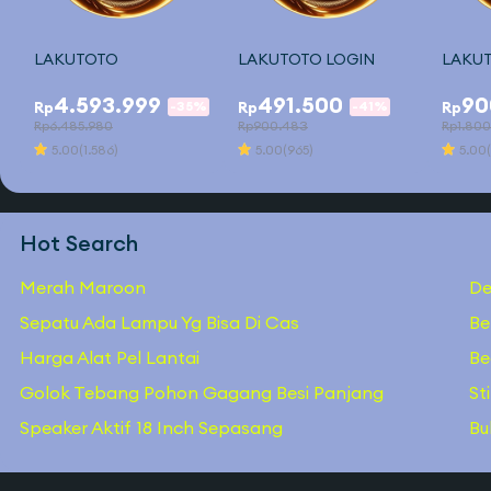
LAKUTOTO
LAKUTOTO LOGIN
LAKUT
4.593.999
491.500
90
-35%
-41%
Rp
Rp
Rp
Rp6.485.980
Rp900.483
Rp1.80
5.00(1.586)
5.00(965)
5.00(
Hot Search
Merah Maroon
De
Sepatu Ada Lampu Yg Bisa Di Cas
Be
Harga Alat Pel Lantai
Be
Golok Tebang Pohon Gagang Besi Panjang
St
Speaker Aktif 18 Inch Sepasang
Bu