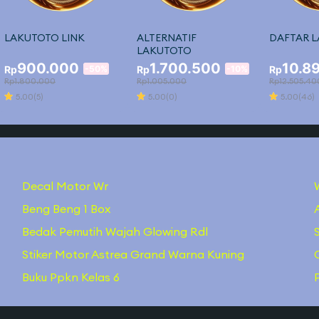
LAKUTOTO LINK
ALTERNATIF
DAFTAR 
LAKUTOTO
900.000
1.700.500
10.8
Rp
-50%
Rp
-10%
Rp
Rp1.800.000
Rp1.005.000
Rp12.505.40
5.00(5)
5.00(0)
5.00(46)
Decal Motor Wr
Beng Beng 1 Box
Bedak Pemutih Wajah Glowing Rdl
Stiker Motor Astrea Grand Warna Kuning
Buku Ppkn Kelas 6