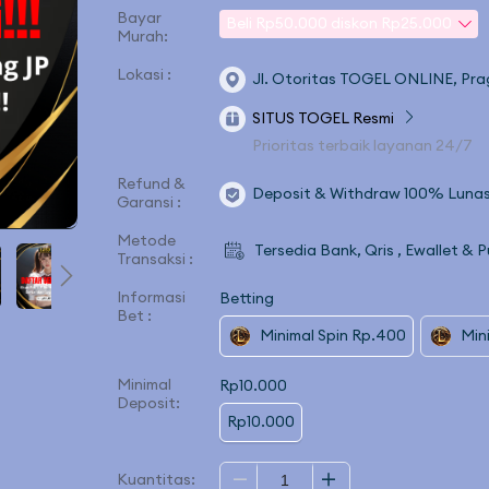
Bayar
Beli Rp50.000 diskon Rp25.000
Murah:
Lokasi :
Jl. Otoritas TOGEL ONLINE, Pra
SITUS TOGEL Resmi
Prioritas terbaik layanan 24/7
Refund &
Deposit & Withdraw 100% Luna
Garansi :
Metode
Tersedia Bank, Qris , Ewallet & P
Transaksi :
Informasi
Betting
Bet :
Minimal Spin Rp.400
Min
Minimal
Rp10.000
Deposit:
Rp10.000
Kuantitas: