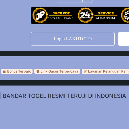
Login LAKUTOTO
Bonus Terbaik
Link Gacor Terpercaya
Layanan Pelanggan Ram
 BANDAR TOGEL RESMI TERUJI DI INDONESIA