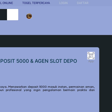
L ONLINE
TOGEL TERPERCAYA
LOGIN
DAFTAR
EPOSIT 5000 & AGEN SLOT DEPO
App
rcaya. Menawarkan deposit 5000 masuk instan, permainan aman,
n profesional yang ingin pengalaman bermain praktis dan