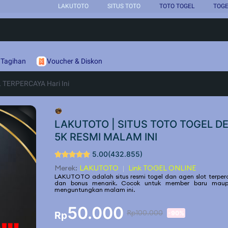
LAKUTOTO
SITUS TOTO
TOTO TOGEL
TOGE
 Tagihan
Voucher & Diskon
 TERPERCAYA Hari Ini
LAKUTOTO | SITUS TOTO TOGEL D
5K RESMI MALAM INI
5.00
(432.855)
Merek:
LAKUTOTO
Link TOGEL ONLINE
LAKUTOTO adalah situs resmi togel dan agen slot terpe
dan bonus menarik. Cocok untuk member baru maupu
menguntungkan malam ini.
50.000
-90%
Rp
Rp100.000