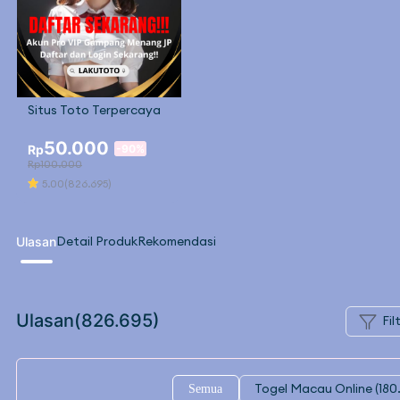
Situs Toto Terpercaya
50.000
Rp
-90%
Rp100.000
5.00(826.695)
Ulasan
Detail Produk
Rekomendasi
Ulasan(826.695)
Fil
Semua
Togel Macau Online (180