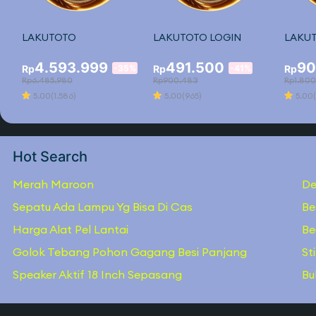
LAKUTOTO
LAKUTOTO LOGIN
LAKUT
4.593.999
491.500
90
Rp
-35%
Rp
-41%
Rp
Rp6.485.980
Rp900.483
Rp1.80
5.00(1.586)
5.00(965)
5.00(
Hot Search
Merah Maroon
De
Sepatu Ada Lampu Yg Bisa Di Cas
Be
Harga Alat Pel Lantai
Be
Golok Tebang Pohon Gagang Besi Panjang
St
Speaker Aktif 18 Inch Sepasang
Bu