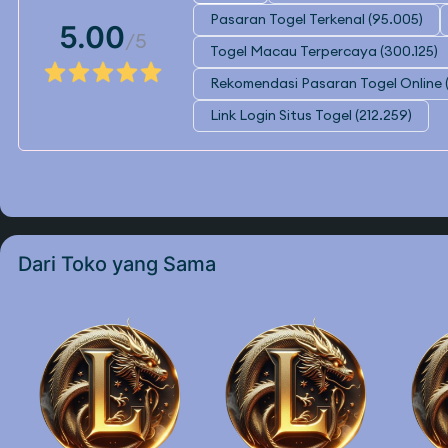
Pasaran Togel Terkenal (95.005)
5.00
/5
Togel Macau Terpercaya (300.125)
Rekomendasi Pasaran Togel Online (
Link Login Situs Togel (212.259)
Dari Toko yang Sama