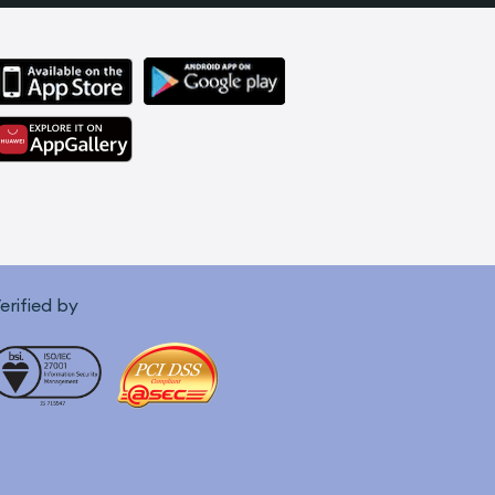
erified by