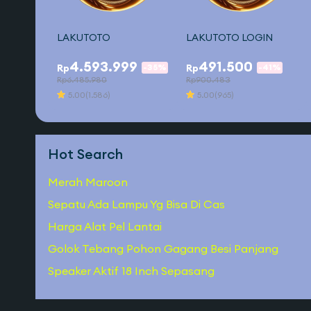
LAKUTOTO
LAKUTOTO LOGIN
4.593.999
491.500
-35%
-41%
Rp
Rp
Rp6.485.980
Rp900.483
5.00(1.586)
5.00(965)
Hot Search
Merah Maroon
Sepatu Ada Lampu Yg Bisa Di Cas
Harga Alat Pel Lantai
Golok Tebang Pohon Gagang Besi Panjang
Speaker Aktif 18 Inch Sepasang