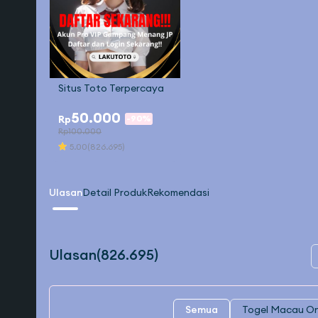
Situs Toto Terpercaya
50.000
-90%
Rp
Rp100.000
5.00(826.695)
Ulasan
Detail Produk
Rekomendasi
Ulasan(826.695)
Semua
Togel Macau Onl