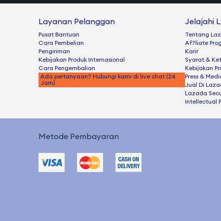
Layanan Pelanggan
Jelajahi 
Pusat Bantuan
Tentang La
Cara Pembelian
Af?liate Pr
Pengiriman
Karir
Kebijakan Produk Internasional
Syarat & Ke
Cara Pengembalian
Kebijakan Pr
Ada pertanyaan? Hubungi kami di live chat (24
Press & Medi
Jam)
Jual Di Laz
Lazada Secu
Intellectual 
Metode Pembayaran