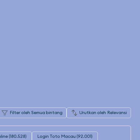
Filter oleh
Semua bintang
Urutkan oleh
Relevansi
ine (180.528)
Login Toto Macau (92.001)