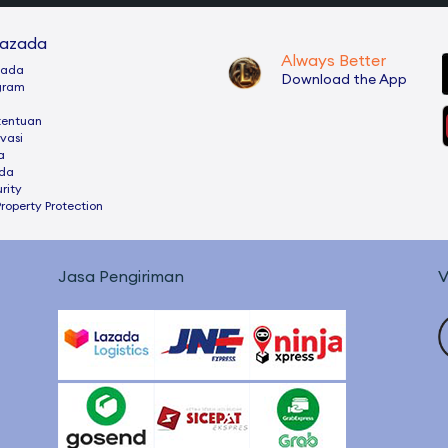
Lazada
Always Better
zada
Download the App
ogram
tentuan
ivasi
a
ada
rity
Property Protection
Jasa Pengiriman
V