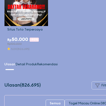
Situs Toto Terpercaya
50.000
-90%
Rp
Rp100.000
5.00(826.695)
Ulasan
Detail Produk
Rekomendasi
Ulasan(826.695)
Fil
Semua
Togel Macau Online (180