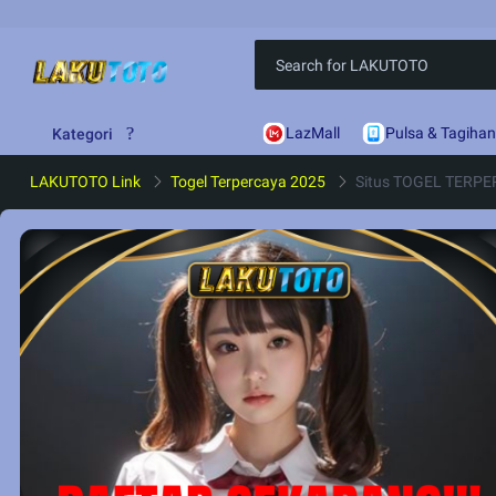
LazMall
Pulsa & Tagihan
Kategori
LAKUTOTO Link
Togel Terpercaya 2025
Situs TOGEL TERPER