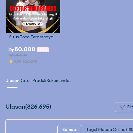
Situs Toto Terpercaya
50.000
-90%
Rp
Rp100.000
5.00(826.695)
Ulasan
Detail Produk
Rekomendasi
Ulasan(826.695)
Fil
Semua
Togel Macau Online (180