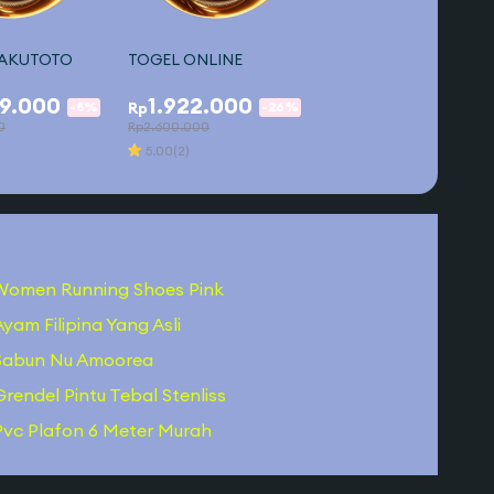
LAKUTOTO
TOGEL ONLINE
99.000
1.922.000
-5%
-26%
Rp
0
Rp2.600.000
5.00(2)
Women Running Shoes Pink
Ayam Filipina Yang Asli
Sabun Nu Amoorea
Grendel Pintu Tebal Stenliss
Pvc Plafon 6 Meter Murah