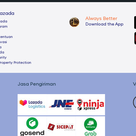
Lazada
Always Better
zada
Download the App
ogram
tentuan
ivasi
a
ada
rity
Property Protection
Jasa Pengiriman
V