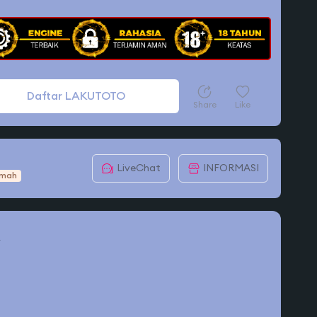
Daftar LAKUTOTO
Share
Like
LiveChat
INFORMASI
amah
A