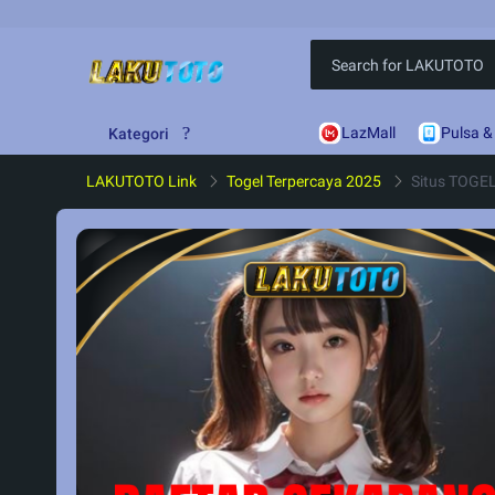
LazMall
Pulsa &
Kategori
LAKUTOTO Link
Togel Terpercaya 2025
Situs TOGEL