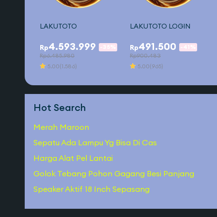
LAKUTOTO
LAKUTOTO LOGIN
4.593.999
491.500
-35%
-41%
Rp
Rp
Rp6.485.980
Rp900.483
5.00(1.586)
5.00(965)
Hot Search
Merah Maroon
Sepatu Ada Lampu Yg Bisa Di Cas
Harga Alat Pel Lantai
Golok Tebang Pohon Gagang Besi Panjang
Speaker Aktif 18 Inch Sepasang