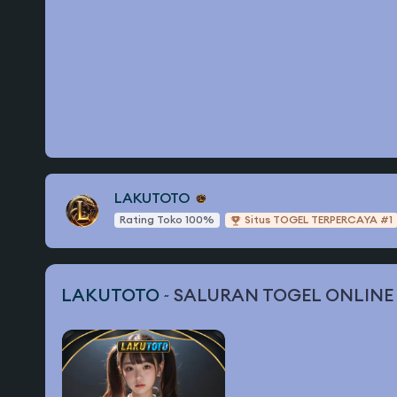
LAKUTOTO
Rating Toko 100%
Situs TOGEL TERPERCAYA #1
SALURAN TOGEL ONLINE 
LAKUTOTO
~