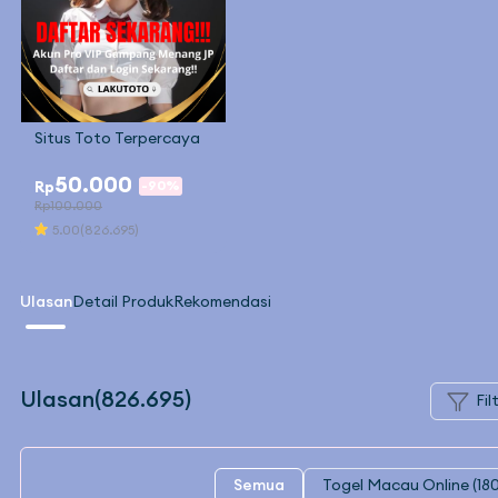
Situs Toto Terpercaya
50.000
-90%
Rp
Rp100.000
5.00(826.695)
Ulasan
Detail Produk
Rekomendasi
Ulasan(826.695)
Fil
Semua
Togel Macau Online (180