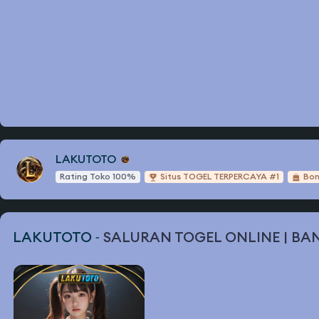
LAKUTOTO
Rating Toko 100%
Situs TOGEL TERPERCAYA #1
Bon
SALURAN TOGEL ONLINE | BAN
LAKUTOTO
~