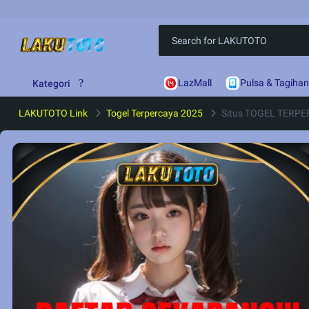
LazMall
Pulsa & Tagihan
Kategori
LAKUTOTO Link
Togel Terpercaya 2025
Situs TOGEL TERPER