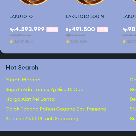
LAKUTOTO
LAKUTOTO LOGIN
LAKUT
4.593.999
491.500
90
-35%
-41%
Rp
Rp
Rp
Rp6.485.980
Rp900.483
Rp1.80
5.00(1.586)
5.00(965)
5.00(
Hot Search
Merah Maroon
De
Sepatu Ada Lampu Yg Bisa Di Cas
Be
Harga Alat Pel Lantai
Be
Golok Tebang Pohon Gagang Besi Panjang
St
Speaker Aktif 18 Inch Sepasang
Bu