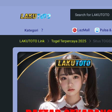
LazMall
Pulsa &
Kategori
LAKUTOTO Link
Togel Terpercaya 2025
Situs TOGEL