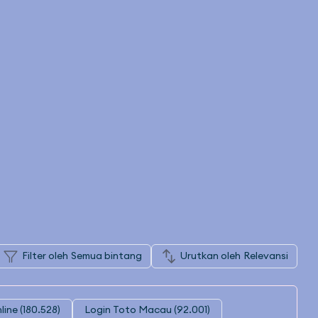
Filter oleh
Semua bintang
Urutkan oleh
Relevansi
ine (180.528)
Login Toto Macau (92.001)