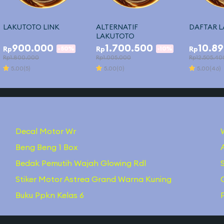
LAKUTOTO LINK
ALTERNATIF
DAFTAR 
LAKUTOTO
900.000
1.700.500
10.8
-50%
-10%
Rp
Rp
Rp
Rp1.800.000
Rp1.005.000
Rp12.505.40
5.00(5)
5.00(0)
5.00(46)
Decal Motor Wr
Beng Beng 1 Box
Bedak Pemutih Wajah Glowing Rdl
Stiker Motor Astrea Grand Warna Kuning
Buku Ppkn Kelas 6