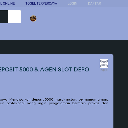
L ONLINE
TOGEL TERPERCAYA
LOGIN
DAFTAR
EPOSIT 5000 & AGEN SLOT DEPO
App
rcaya. Menawarkan deposit 5000 masuk instan, permainan aman,
n profesional yang ingin pengalaman bermain praktis dan