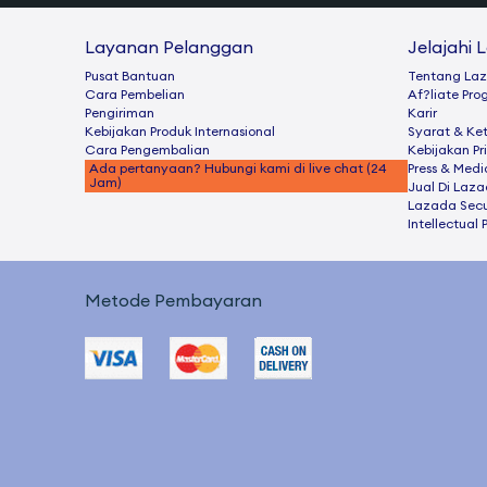
Layanan Pelanggan
Jelajahi 
Pusat Bantuan
Tentang La
Cara Pembelian
Af?liate Pr
Pengiriman
Karir
Kebijakan Produk Internasional
Syarat & Ke
Cara Pengembalian
Kebijakan Pr
Ada pertanyaan? Hubungi kami di live chat (24
Press & Medi
Jam)
Jual Di Laz
Lazada Secu
Intellectual 
Metode Pembayaran