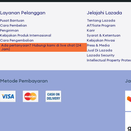
Layanan Pelanggan
Jelajahi Lazada
Pusat Bantuan
Tentang Lazada
Cara Pembelian
Af?liate Program
Pengiriman
Karir
Kebijakan Produk Internasional
Syarat & Ketentuan
Cara Pengembalian
Kebijakan Privasi
Ada pertanyaan? Hubungi kami di live chat (24
Press & Media
Jam)
Jual Di Lazada
Lazada Security
Intellectual Property Prote
Metode Pembayaran
Ja