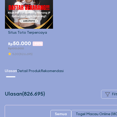
Situs Toto Terpercaya
50.000
-90%
Rp
Rp100.000
5.00(826.695)
Ulasan
Detail Produk
Rekomendasi
Ulasan(826.695)
Fil
Semua
Togel Macau Online (180