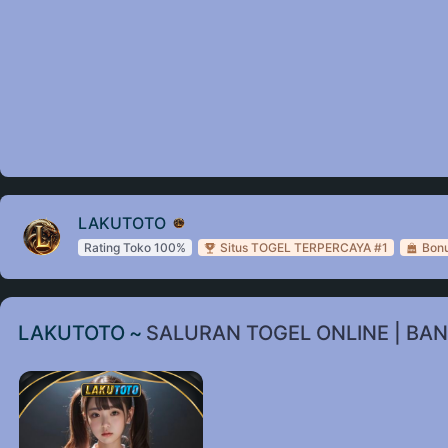
LAKUTOTO
Rating Toko 100%
Situs TOGEL TERPERCAYA #1
Bonu
SALURAN TOGEL ONLINE | BAN
LAKUTOTO
~