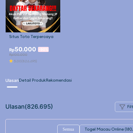
Situs Toto Terpercaya
50.000
Rp
-90%
Rp100.000
5.00(826.695)
Ulasan
Detail Produk
Rekomendasi
Ulasan(826.695)
Fil
Semua
Togel Macau Online (180