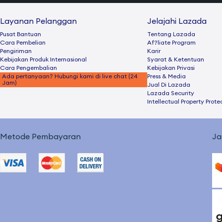
Layanan Pelanggan
Jelajahi Lazada
Pusat Bantuan
Tentang Lazada
Cara Pembelian
Af?liate Program
Pengiriman
Karir
Kebijakan Produk Internasional
Syarat & Ketentuan
Cara Pengembalian
Kebijakan Privasi
Ada pertanyaan? Hubungi kami di live chat (24
Press & Media
Jam)
Jual Di Lazada
Lazada Security
Intellectual Property Prote
Metode Pembayaran
Ja