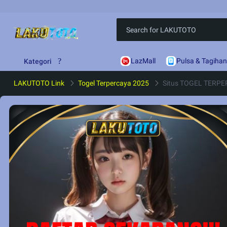
LazMall
Pulsa & Tagihan
Kategori
LAKUTOTO Link
Togel Terpercaya 2025
Situs TOGEL TERPER