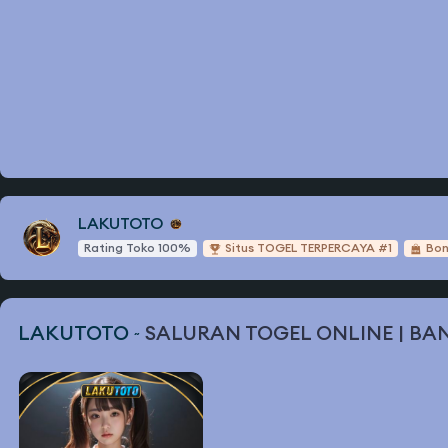
LAKUTOTO
Rating Toko 100%
Situs TOGEL TERPERCAYA #1
Bon
SALURAN TOGEL ONLINE | BAN
LAKUTOTO
~