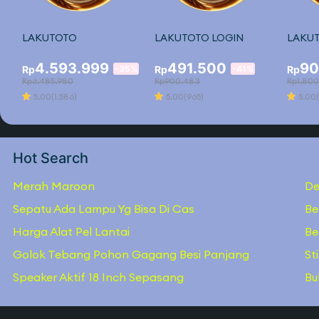
LAKUTOTO
LAKUTOTO LOGIN
LAKUT
4.593.999
491.500
90
Rp
-35%
Rp
-41%
Rp
Rp6.485.980
Rp900.483
Rp1.80
5.00(1.586)
5.00(965)
5.00(
Hot Search
Merah Maroon
De
Sepatu Ada Lampu Yg Bisa Di Cas
Be
Harga Alat Pel Lantai
Be
Golok Tebang Pohon Gagang Besi Panjang
St
Speaker Aktif 18 Inch Sepasang
Bu