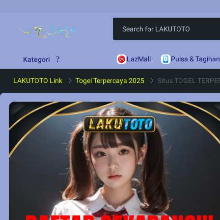
LazMall
Pulsa & Tagihan
Kategori
LAKUTOTO Link
Togel Terpercaya 2025
Situs TOGEL TERPER