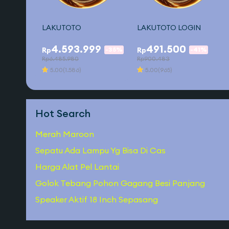
LAKUTOTO
LAKUTOTO LOGIN
4.593.999
491.500
-35%
-41%
Rp
Rp
Rp6.485.980
Rp900.483
5.00(1.586)
5.00(965)
Hot Search
Merah Maroon
Sepatu Ada Lampu Yg Bisa Di Cas
Harga Alat Pel Lantai
Golok Tebang Pohon Gagang Besi Panjang
Speaker Aktif 18 Inch Sepasang