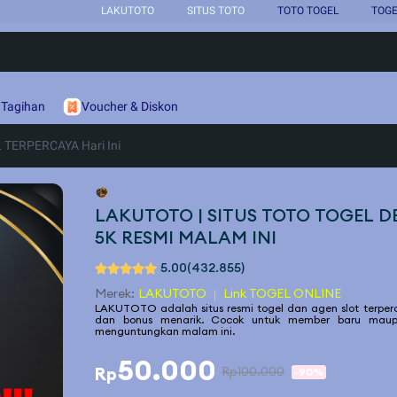
LAKUTOTO
SITUS TOTO
TOTO TOGEL
TOGE
 Tagihan
Voucher & Diskon
 TERPERCAYA Hari Ini
LAKUTOTO | SITUS TOTO TOGEL D
5K RESMI MALAM INI
5.00
(432.855)
Merek:
LAKUTOTO
Link TOGEL ONLINE
LAKUTOTO adalah situs resmi togel dan agen slot terpe
dan bonus menarik. Cocok untuk member baru maupu
menguntungkan malam ini.
50.000
Rp100.000
-90%
Rp