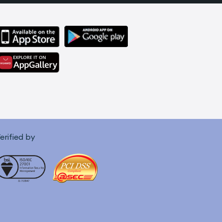
erified by