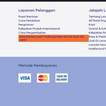
Layanan Pelanggan
Jelajahi 
Pusat Bantuan
Tentang La
Cara Pembelian
Af?liate Pr
Pengiriman
Karir
Kebijakan Produk Internasional
Syarat & Ke
Cara Pengembalian
Kebijakan Pr
Ada pertanyaan? Hubungi kami di live chat (24
Press & Medi
Jam)
Jual Di Laz
Lazada Secu
Intellectual 
Metode Pembayaran