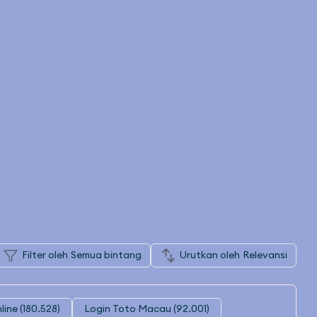
Filter oleh
Semua bintang
Urutkan oleh
Relevansi
ine (180.528)
Login Toto Macau (92.001)