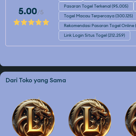
Pasaran Togel Terkenal (95.005)
5.00
/5
Togel Macau Terpercaya (300.125)
Rekomendasi Pasaran Togel Online (
Link Login Situs Togel (212.259)
Dari Toko yang Sama