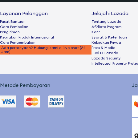
Layanan Pelanggan
Jelajahi Lazada
Pusat Bantuan
Tentang Lazada
Cara Pembelian
Af?liate Program
Pengiriman
Karir
Kebijakan Produk Internasional
Syarat & Ketentuan
Cara Pengembalian
Kebijakan Privasi
Ada pertanyaan? Hubungi kami di live chat (24
Press & Media
Jam)
Jual Di Lazada
Lazada Security
Intellectual Property Prote
Metode Pembayaran
Ja