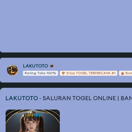
LAKUTOTO
Rating Toko 100%
Situs TOGEL TERPERCAYA #1
Bon
SALURAN TOGEL ONLINE | BAN
LAKUTOTO
~