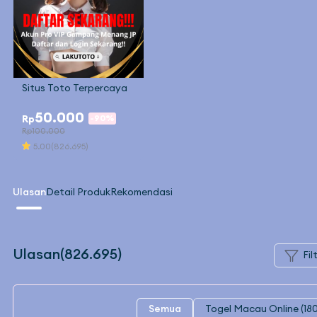
Situs Toto Terpercaya
50.000
-90%
Rp
Rp100.000
5.00(826.695)
Ulasan
Detail Produk
Rekomendasi
Ulasan(826.695)
Fil
Semua
Togel Macau Online (180