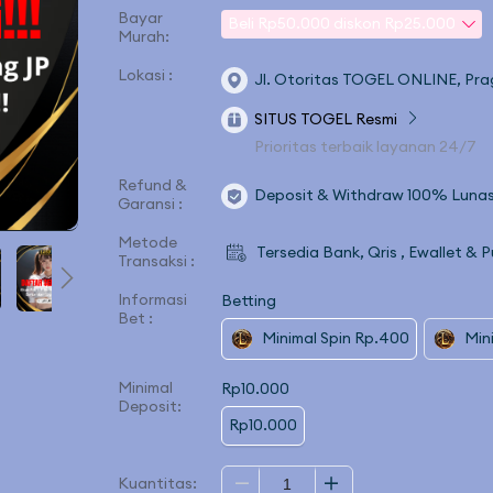
Bayar
Beli Rp50.000 diskon Rp25.000
Murah:
Lokasi :
Jl. Otoritas TOGEL ONLINE, Pra
SITUS TOGEL Resmi
Prioritas terbaik layanan 24/7
Refund &
Deposit & Withdraw 100% Luna
Garansi :
Metode
Tersedia Bank, Qris , Ewallet & P
Transaksi :
Informasi
Betting
Bet :
Minimal Spin Rp.400
Min
Minimal
Rp10.000
Deposit:
Rp10.000
Kuantitas: