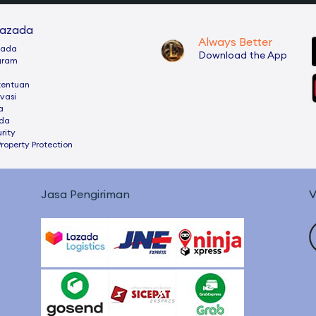
Lazada
Always Better
zada
Download the App
ogram
tentuan
ivasi
a
ada
rity
Property Protection
Jasa Pengiriman
V