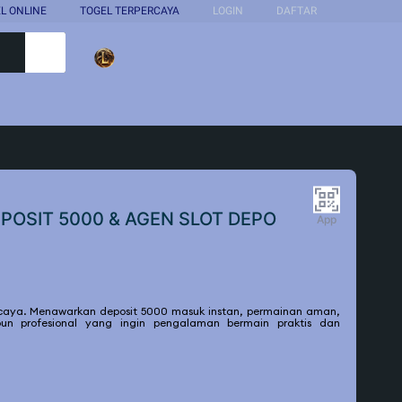
L ONLINE
TOGEL TERPERCAYA
LOGIN
DAFTAR
EPOSIT 5000 & AGEN SLOT DEPO
App
rcaya. Menawarkan deposit 5000 masuk instan, permainan aman,
n profesional yang ingin pengalaman bermain praktis dan