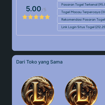
Pasaran Togel Terkenal (95.
5.00
/5
Togel Macau Terpercaya (30
Rekomendasi Pasaran Togel 
Link Login Situs Togel (212.2
Dari Toko yang Sama