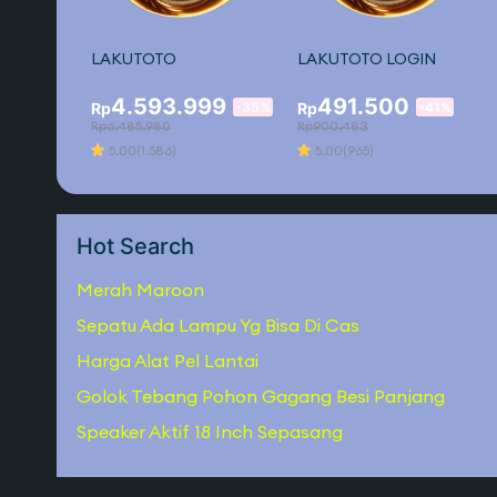
LAKUTOTO
LAKUTOTO LOGIN
4.593.999
491.500
Rp
-35%
Rp
-41%
Rp6.485.980
Rp900.483
5.00(1.586)
5.00(965)
Hot Search
Merah Maroon
Sepatu Ada Lampu Yg Bisa Di Cas
Harga Alat Pel Lantai
Golok Tebang Pohon Gagang Besi Panjang
Speaker Aktif 18 Inch Sepasang