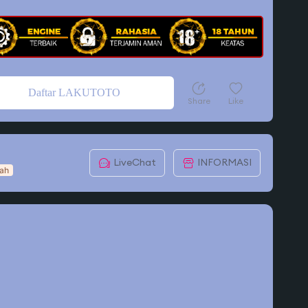
Daftar LAKUTOTO
Share
Like
LiveChat
INFORMASI
ah