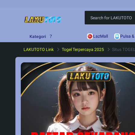
LazMall
Pulsa &
Kategori
LAKUTOTO Link
Togel Terpercaya 2025
Situs TOGEL