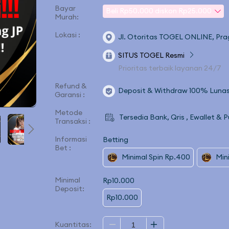
Bayar
Beli Rp50.000 diskon Rp25.000
Murah:
Lokasi :
Jl. Otoritas TOGEL ONLINE, Pra
SITUS TOGEL Resmi
Prioritas terbaik layanan 24/7
Refund &
Deposit & Withdraw 100% Luna
Garansi :
Metode
Tersedia Bank, Qris , Ewallet & P
Transaksi :
Informasi
Betting
Bet :
Minimal Spin Rp.400
Min
Minimal
Rp10.000
Deposit:
Rp10.000
Kuantitas: