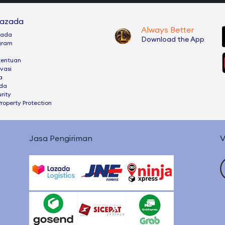
Lazada
Always Better
zada
Download the App
ogram
tentuan
ivasi
a
ada
rity
Property Protection
Jasa Pengiriman
V