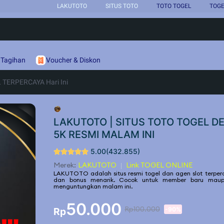
LAKUTOTO
SITUS TOTO
TOTO TOGEL
TOGE
 Tagihan
Voucher & Diskon
 TERPERCAYA Hari Ini
LAKUTOTO | SITUS TOTO TOGEL D
5K RESMI MALAM INI
5.00
(432.855)
Merek:
LAKUTOTO
Link TOGEL ONLINE
LAKUTOTO adalah situs resmi togel dan agen slot terpe
dan bonus menarik. Cocok untuk member baru maupu
menguntungkan malam ini.
50.000
-90%
Rp
Rp100.000