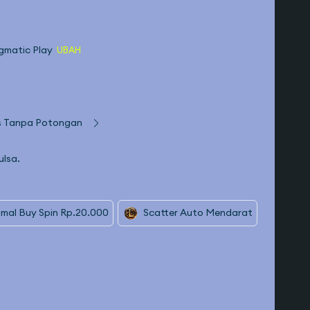
gmatic Play
UBAH
s Tanpa Potongan
ulsa.
imal Buy Spin Rp.20.000
Scatter Auto Mendarat