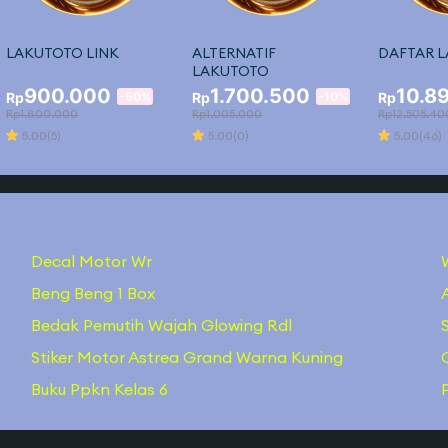
LAKUTOTO LINK
ALTERNATIF
DAFTAR 
LAKUTOTO
900.000
1.700.500
10.8
Rp
-50%
Rp
-10%
Rp
Rp1.800.000
Rp1.005.000
Rp12.505.40
5.00(5)
5.00(0)
5.00(46)
Decal Motor Wr
Beng Beng 1 Box
Bedak Pemutih Wajah Glowing Rdl
Stiker Motor Astrea Grand Warna Kuning
Buku Ppkn Kelas 6