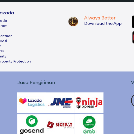
Lazada
Always Better
zada
Download the App
ogram
tentuan
ivasi
a
ada
rity
Property Protection
Jasa Pengiriman
V