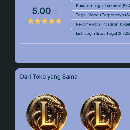
Pasaran Togel Terkenal (95.
5.00
/5
Togel Macau Terpercaya (30
Rekomendasi Pasaran Togel 
Link Login Situs Togel (212.2
Dari Toko yang Sama